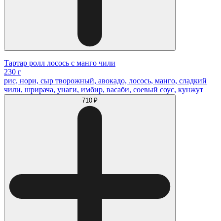
Тартар ролл лосось с манго чили
230 г
рис, нори, сыр творожный, авокадо, лосось, манго, сладкий
чили, шрирача, унаги, имбир, васаби, соевый соус, кунжут
710 ₽