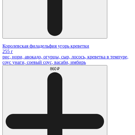
Королевская филадельфия угорь креветки
255 г
рис, нори, авокадо, огурцы, сыр, лосось, креветка в темпуре,
соус унаги, соевый соус, васаби, имбирь
860 ₽