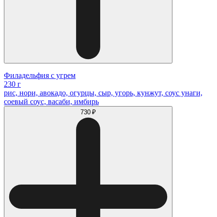
Филадельфия с угрем
230 г
рис, нори, авокадо, огурцы, сыр, угорь, кунжут, соус унаги,
соевый соус, васаби, имбирь
730 ₽