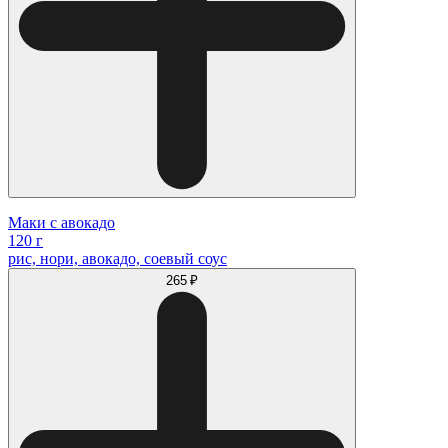
Маки с авокадо
120 г
рис, нори, авокадо, соевый соус
265 ₽