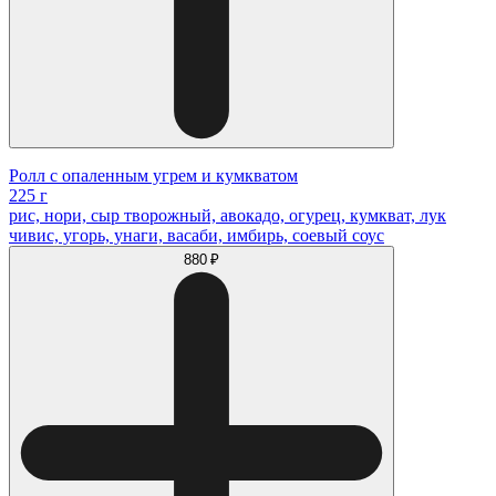
Ролл с опаленным угрем и кумкватом
225 г
рис, нори, сыр творожный, авокадо, огурец, кумкват, лук
чивис, угорь, унаги, васаби, имбирь, соевый соус
880 ₽