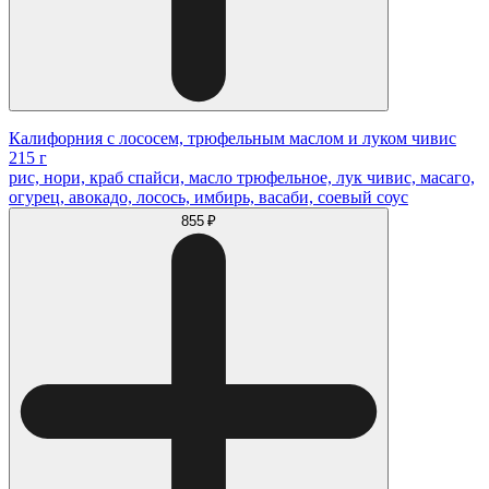
Калифорния с лососем, трюфельным маслом и луком чивис
215 г
рис, нори, краб спайси, масло трюфельное, лук чивис, масаго,
огурец, авокадо, лосось, имбирь, васаби, соевый соус
855 ₽