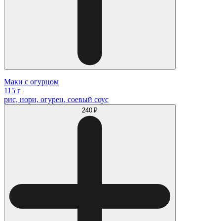
Маки с огурцом
115 г
рис, нори, огурец, соевый соус
240 ₽