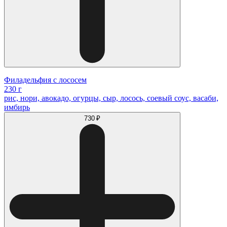
Филадельфия с лососем
230 г
рис, нори, авокадо, огурцы, сыр, лосось, соевый соус, васаби,
имбирь
730 ₽