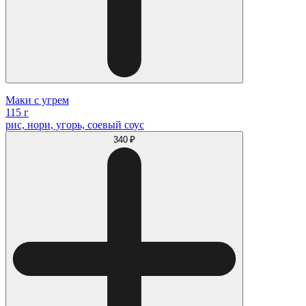
Маки с угрем
115 г
рис, нори, угорь, соевый соус
340 ₽