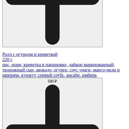
Ролл с огурцом и креветкой
220 г
рис, нори, креветка в панировке, дайкон маринованный,
творожный сыр, авокадо, огурец, соус унаги, манго-чили и
шрирача, кунжут, соевый соу6с, васаби, имбирь
590 ₽