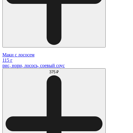
Маки с лососем
115 г
рис, нори, лосось, соевый соус
375 ₽