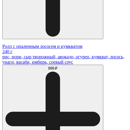
Ролл с опаленным лососем и кумкватом
240 г
рис, нори, сыр творожный, авокадо, огурец, кумкват, лосось,
унаги, васаби, имбирь, соевый соус
899 ₽