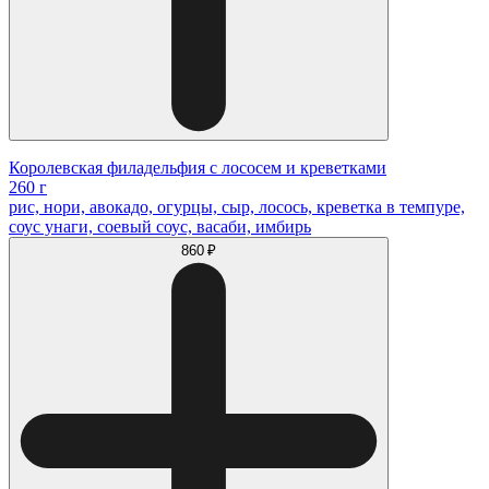
Королевская филадельфия с лососем и креветками
260 г
рис, нори, авокадо, огурцы, сыр, лосось, креветка в темпуре,
соус унаги, соевый соус, васаби, имбирь
860 ₽