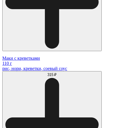
Маки с креветками
110 г
рис, нори, креветки, соевый соус
315 ₽