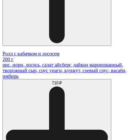
Ролл с кабачком и лососем
200 г
рис, нори, лосось, салат айсберг, дайкон маринованный,
творожный сыр, соус унаги, кунжут, соевый соус, васаби,
имбирь
710 ₽