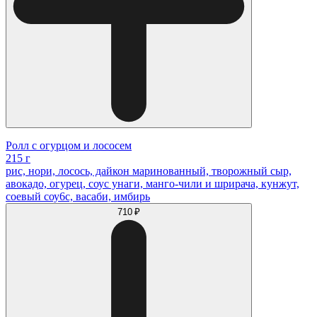
Ролл с огурцом и лососем
215 г
рис, нори, лосось, дайкон маринованный, творожный сыр,
авокадо, огурец, соус унаги, манго-чили и шрирача, кунжут,
соевый соу6с, васаби, имбирь
710 ₽