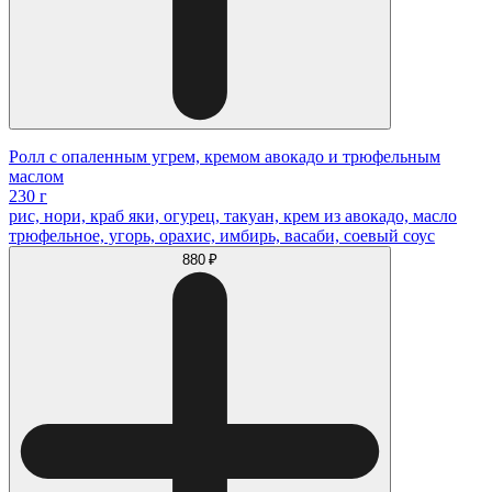
Ролл с опаленным угрем, кремом авокадо и трюфельным
маслом
230 г
рис, нори, краб яки, огурец, такуан, крем из авокадо, масло
трюфельное, угорь, орахис, имбирь, васаби, соевый соус
880 ₽