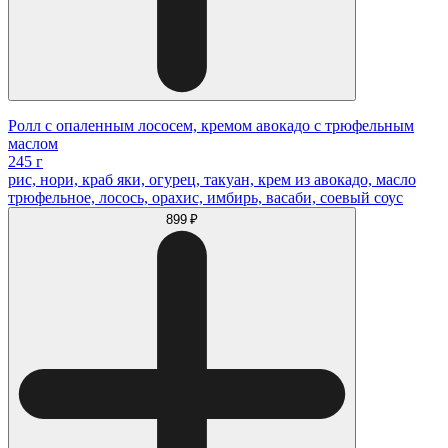
Ролл с опаленным лососем, кремом авокадо с трюфельным
маслом
245 г
рис, нори, краб яки, огурец, такуан, крем из авокадо, масло
трюфельное, лосось, орахис, имбирь, васаби, соевый соус
899 ₽