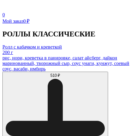
0
Мой заказ
0 ₽
РОЛЛЫ КЛАССИЧЕСКИЕ
Ролл с кабачком и креветкой
200 г
рис, нори, креветка в панировке, салат айсберг, дайкон
маринованный, творожный сыр, соус унаги, кунжут, соевый
соус, васаби, имбирь
510 ₽