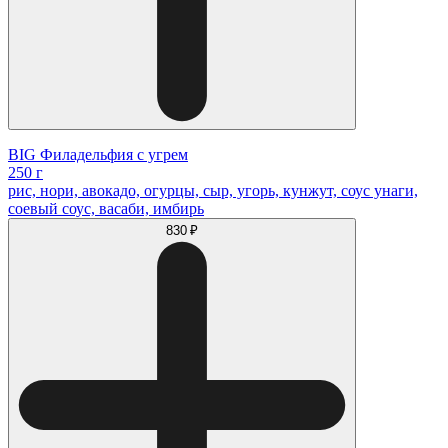
BIG Филадельфия с угрем
250 г
рис, нори, авокадо, огурцы, сыр, угорь, кунжут, соус унаги,
соевый соус, васаби, имбирь
830 ₽