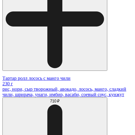
Тартар ролл лосось с манго чили
230 г
рис, нори, сыр творожный, авокадо, лосось, манго, сладкий
чили, шрирача, унаги, имбир, васаби, соевый соус, кунжут
710 ₽