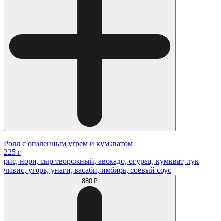
Ролл с опаленным угрем и кумкватом
225 г
рис, нори, сыр творожный, авокадо, огурец, кумкват, лук
чивис, угорь, унаги, васаби, имбирь, соевый соус
880 ₽