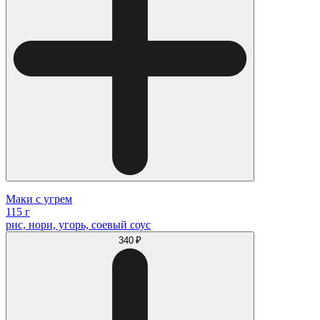
Маки с угрем
115 г
рис, нори, угорь, соевый соус
340 ₽