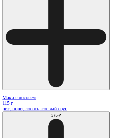
Маки с лососем
115 г
рис, нори, лосось, соевый соус
375 ₽