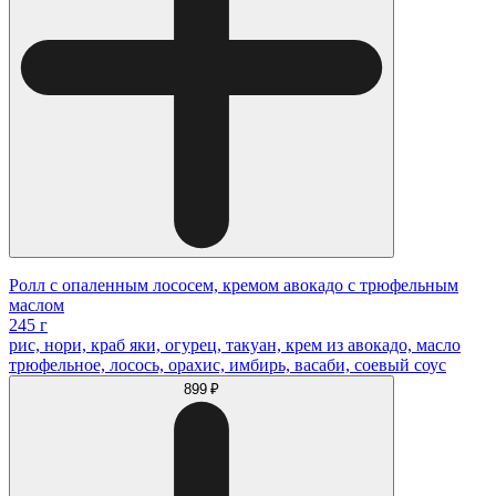
Ролл с опаленным лососем, кремом авокадо с трюфельным
маслом
245 г
рис, нори, краб яки, огурец, такуан, крем из авокадо, масло
трюфельное, лосось, орахис, имбирь, васаби, соевый соус
899 ₽