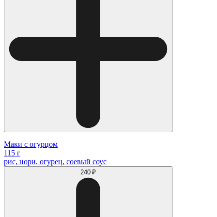
Маки с огурцом
115 г
рис, нори, огурец, соевый соус
240 ₽