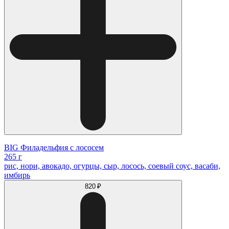
BIG Филадельфия с лососем
265 г
рис, нори, авокадо, огурцы, сыр, лосось, соевый соус, васаби,
имбирь
820 ₽