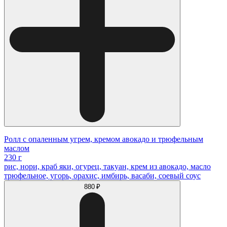
Ролл с опаленным угрем, кремом авокадо и трюфельным
маслом
230 г
рис, нори, краб яки, огурец, такуан, крем из авокадо, масло
трюфельное, угорь, орахис, имбирь, васаби, соевый соус
880 ₽