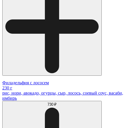
Филадельфия с лососем
230 г
рис, нори, авокадо, огурцы, сыр, лосось, соевый соус, васаби,
имбирь
730 ₽