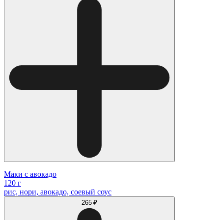
Маки с авокадо
120 г
рис, нори, авокадо, соевый соус
265 ₽