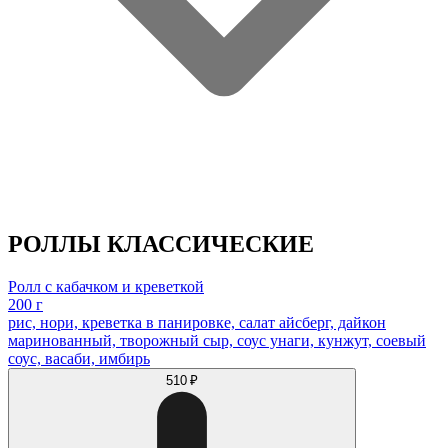
РОЛЛЫ КЛАССИЧЕСКИЕ
Ролл с кабачком и креветкой
200 г
рис, нори, креветка в панировке, салат айсберг, дайкон
маринованный, творожный сыр, соус унаги, кунжут, соевый
соус, васаби, имбирь
510 ₽