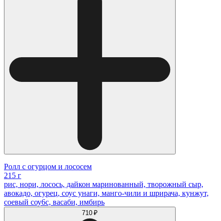
Ролл с огурцом и лососем
215 г
рис, нори, лосось, дайкон маринованный, творожный сыр,
авокадо, огурец, соус унаги, манго-чили и шрирача, кунжут,
соевый соу6с, васаби, имбирь
710 ₽