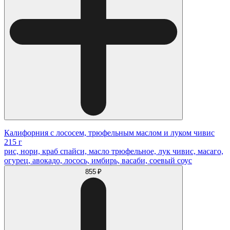
Калифорния с лососем, трюфельным маслом и луком чивис
215 г
рис, нори, краб спайси, масло трюфельное, лук чивис, масаго,
огурец, авокадо, лосось, имбирь, васаби, соевый соус
855 ₽