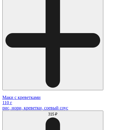
Маки с креветками
110 г
рис, нори, креветки, соевый соус
315 ₽