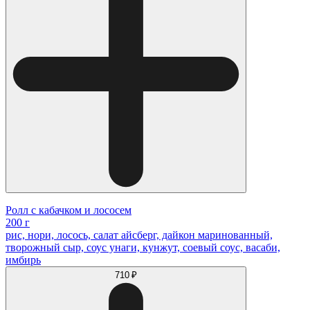
Ролл с кабачком и лососем
200 г
рис, нори, лосось, салат айсберг, дайкон маринованный,
творожный сыр, соус унаги, кунжут, соевый соус, васаби,
имбирь
710 ₽