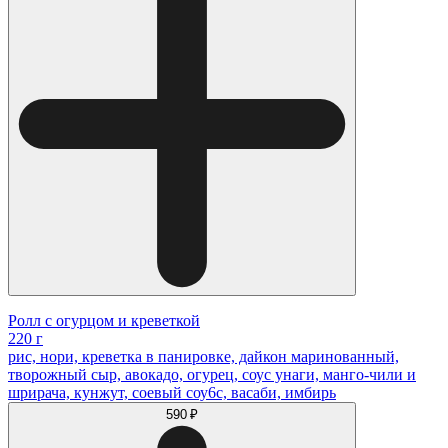
Ролл с огурцом и креветкой
220 г
рис, нори, креветка в панировке, дайкон маринованный,
творожный сыр, авокадо, огурец, соус унаги, манго-чили и
шрирача, кунжут, соевый соу6с, васаби, имбирь
590 ₽