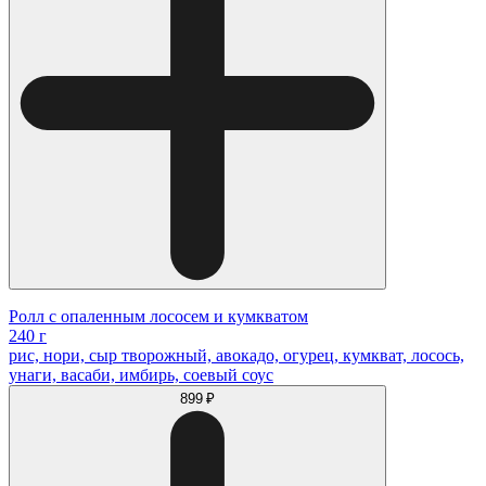
Ролл с опаленным лососем и кумкватом
240 г
рис, нори, сыр творожный, авокадо, огурец, кумкват, лосось,
унаги, васаби, имбирь, соевый соус
899 ₽