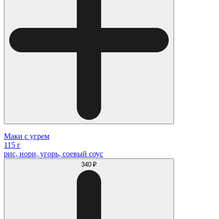
Маки с угрем
115 г
рис, нори, угорь, соевый соус
340 ₽