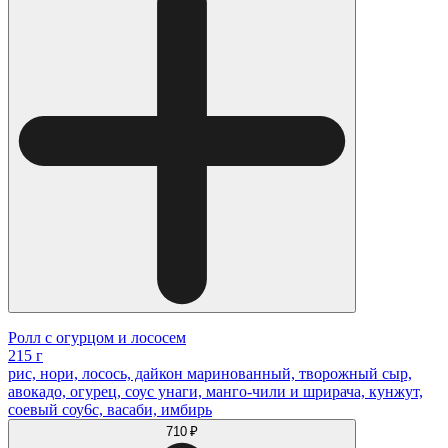
Ролл с огурцом и лососем
215 г
рис, нори, лосось, дайкон маринованный, творожный сыр,
авокадо, огурец, соус унаги, манго-чили и шрирача, кунжут,
соевый соу6с, васаби, имбирь
710 ₽