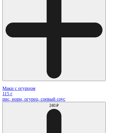
Маки с огурцом
115 г
рис, нори, огурец, соевый соус
240 ₽