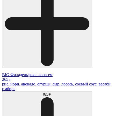
BIG Филадельфия с лососем
265 г
рис, нори, авокадо, огурцы, сыр, лосось, соевый соус, васаби,
имбирь
820 ₽