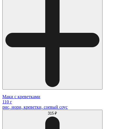
Маки с креветками
110 г
рис, нори, креветки, соевый соус
315 ₽