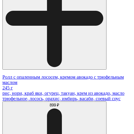
Ролл с опаленным лососем, кремом авокадо с трюфельным
маслом
245 г
рис, нори, краб яки, огурец, такуан, крем из авокадо, масло
трюфельное, лосось, орахис, имбирь, васаби, соевый соус
899 ₽