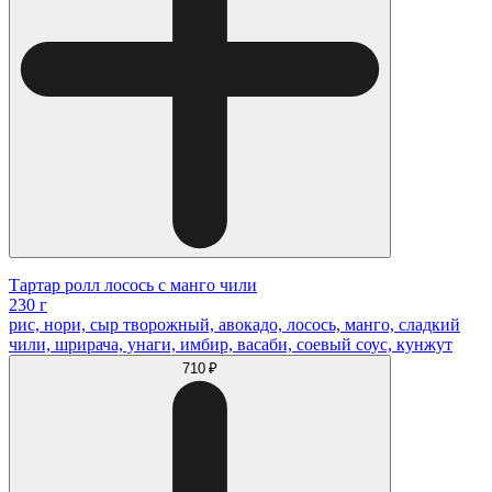
Тартар ролл лосось с манго чили
230 г
рис, нори, сыр творожный, авокадо, лосось, манго, сладкий
чили, шрирача, унаги, имбир, васаби, соевый соус, кунжут
710 ₽