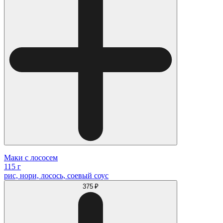
Маки с лососем
115 г
рис, нори, лосось, соевый соус
375 ₽