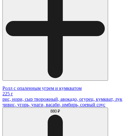
Ролл с опаленным угрем и кумкватом
225 г
рис, нори, сыр творожный, авокадо, огурец, кумкват, лук
чивис, угорь, унаги, васаби, имбирь, соевый соус
880 ₽