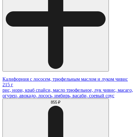
Калифорния с лососем, трюфельным маслом и луком чивис
215 г
рис, нори, краб спайси, масло трюфельное, лук чивис, масаго,
огурец, авокадо, лосось, имбирь, васаби, соевый соус
855 ₽