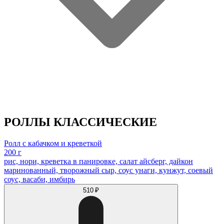
РОЛЛЫ КЛАССИЧЕСКИЕ
Ролл с кабачком и креветкой
200 г
рис, нори, креветка в панировке, салат айсберг, дайкон
маринованный, творожный сыр, соус унаги, кунжут, соевый
соус, васаби, имбирь
510 ₽