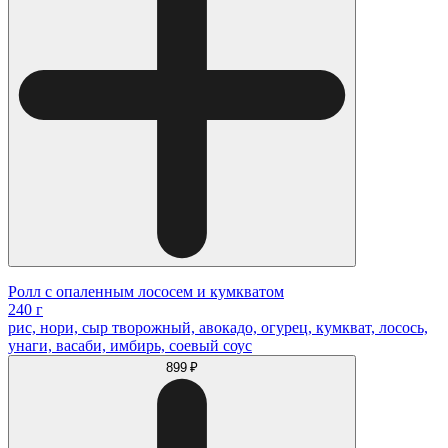
Ролл с опаленным лососем и кумкватом
240 г
рис, нори, сыр творожный, авокадо, огурец, кумкват, лосось,
унаги, васаби, имбирь, соевый соус
899 ₽