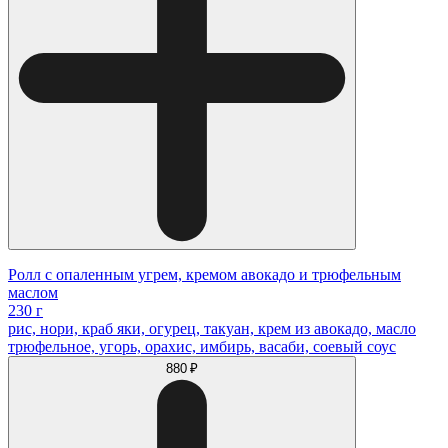
Ролл с опаленным угрем, кремом авокадо и трюфельным
маслом
230 г
рис, нори, краб яки, огурец, такуан, крем из авокадо, масло
трюфельное, угорь, орахис, имбирь, васаби, соевый соус
880 ₽