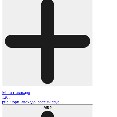
Маки с авокадо
120 г
рис, нори, авокадо, соевый соус
265 ₽