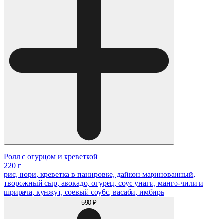
Ролл с огурцом и креветкой
220 г
рис, нори, креветка в панировке, дайкон маринованный,
творожный сыр, авокадо, огурец, соус унаги, манго-чили и
шрирача, кунжут, соевый соу6с, васаби, имбирь
590 ₽