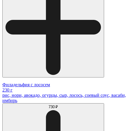
Филадельфия с лососем
230 г
рис, нори, авокадо, огурцы, сыр, лосось, соевый соус, васаби,
имбирь
730 ₽