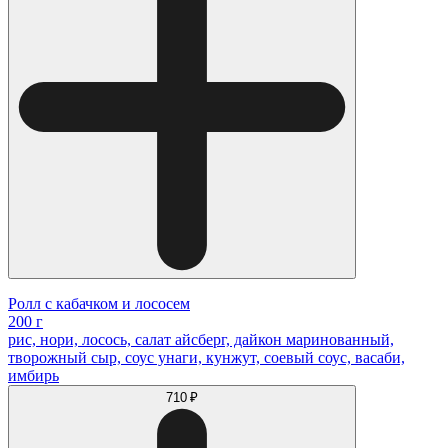
Ролл с кабачком и лососем
200 г
рис, нори, лосось, салат айсберг, дайкон маринованный,
творожный сыр, соус унаги, кунжут, соевый соус, васаби,
имбирь
710 ₽