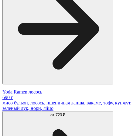
Yoda Ramen лосось
690 г
мисо бульон, лосось, пшеничная лапша, вакаме, тофу, кунжут,
зеленый лук, нори, яйцо
от
720 ₽