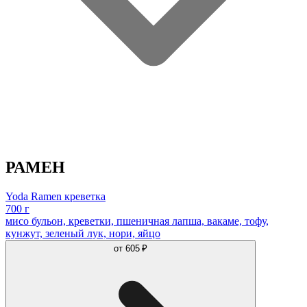
РАМЕН
Yoda Ramen креветка
700 г
мисо бульон, креветки, пшеничная лапша, вакаме, тофу,
кунжут, зеленый лук, нори, яйцо
от
605 ₽