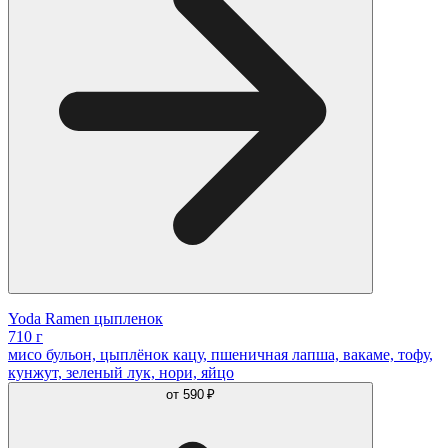
Yoda Ramen цыпленок
710 г
мисо бульон, цыплёнок кацу, пшеничная лапша, вакаме, тофу,
кунжут, зеленый лук, нори, яйцо
от
590 ₽