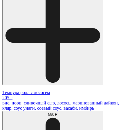
Темпура ролл с лососем
205 г
рис, нори, сливочный сыр, лосось, маринованный дайкон,
кляр, соус унаги, соевый соус, васаби, имбирь
590 ₽