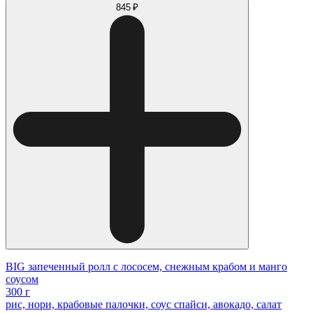
845 ₽
BIG запеченный ролл с лососем, снежным крабом и манго
соусом
300 г
рис, нори, крабовые палочки, соус спайси, авокадо, салат