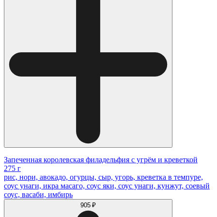
Запеченная королевская филадельфия с угрём и креветкой
275 г
рис, нори, авокадо, огурцы, сыр, угорь, креветка в темпуре,
соус унаги, икра масаго, соус яки, соус унаги, кунжут, соевый
соус, васаби, имбирь
905 ₽