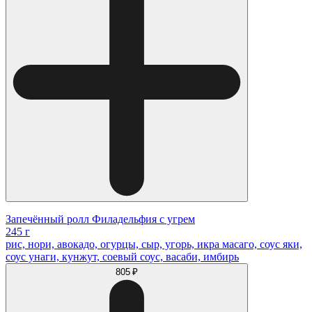
Запечённый ролл Филадельфия с угрем
245 г
рис, нори, авокадо, огурцы, сыр, угорь, икра масаго, соус яки,
соус унаги, кунжут, соевый соус, васаби, имбирь
805 ₽