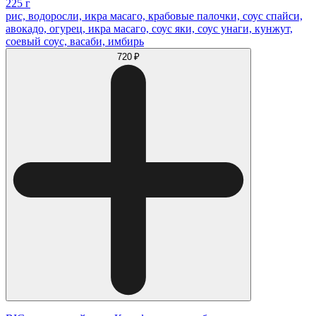
225 г
рис, водоросли, икра масаго, крабовые палочки, соус спайси,
авокадо, огурец, икра масаго, соус яки, соус унаги, кунжут,
соевый соус, васаби, имбирь
720 ₽