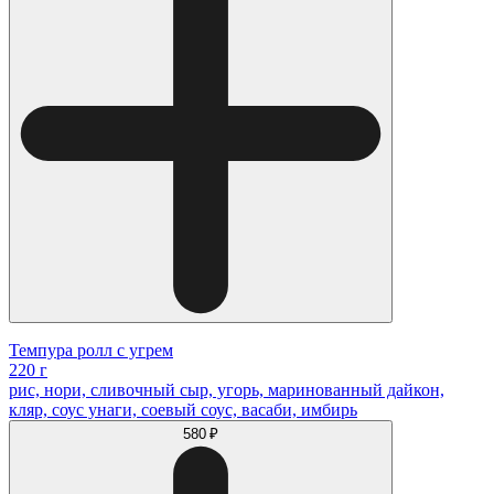
Темпура ролл с угрем
220 г
рис, нори, сливочный сыр, угорь, маринованный дайкон,
кляр, соус унаги, соевый соус, васаби, имбирь
580 ₽