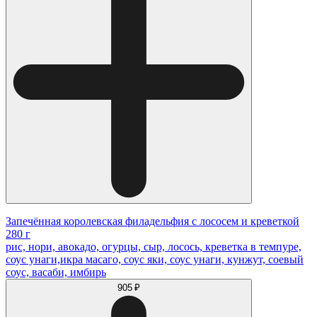
Запечённая королевская филадельфия с лососем и креветкой
280 г
рис, нори, авокадо, огурцы, сыр, лосось, креветка в темпуре,
соус унаги,икра масаго, соус яки, соус унаги, кунжут, соевый
соус, васаби, имбирь
905 ₽