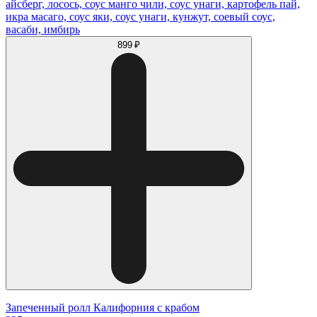
айсберг, лосось, соус манго чили, соус унаги, картофель пай,
икра масаго, соус яки, соус унаги, кунжут, соевый соус,
васаби, имбирь
899 ₽
Запеченный ролл Калифорния с крабом