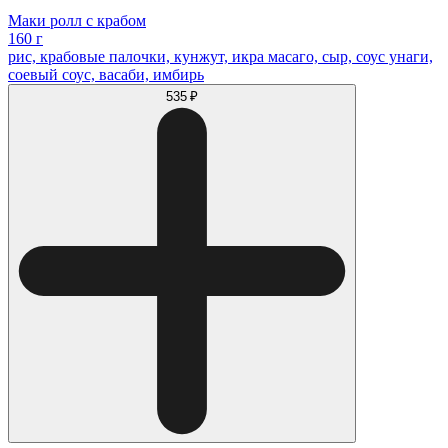
Маки ролл с крабом
160 г
рис, крабовые палочки, кунжут, икра масаго, сыр, соус унаги,
соевый соус, васаби, имбирь
535 ₽