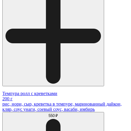
Темпура ролл с креветками
200 г
рис, нори, сыр, креветка в темпуре, маринованный дайкон,
кляр, соус унаги, соевый соус, васаби, имбирь
550 ₽