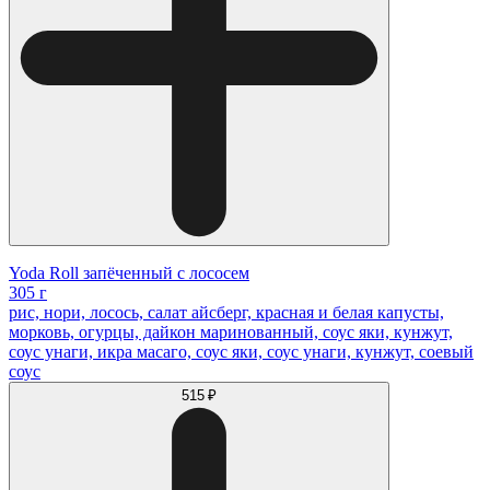
Yoda Roll запёченный с лососем
305 г
рис, нори, лосось, салат айсберг, красная и белая капусты,
морковь, огурцы, дайкон маринованный, соус яки, кунжут,
соус унаги, икра масаго, соус яки, соус унаги, кунжут, соевый
соус
515 ₽