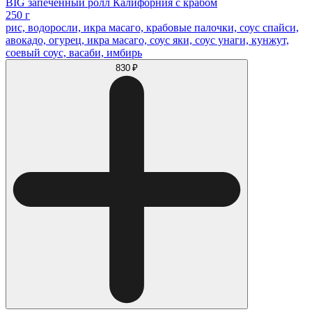
BIG запеченный ролл Калифорния с крабом
250 г
рис, водоросли, икра масаго, крабовые палочки, соус спайси,
авокадо, огурец, икра масаго, соус яки, соус унаги, кунжут,
соевый соус, васаби, имбирь
830 ₽