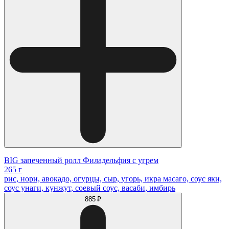
BIG запеченный ролл Филадельфия с угрем
265 г
рис, нори, авокадо, огурцы, сыр, угорь, икра масаго, соус яки,
соус унаги, кунжут, соевый соус, васаби, имбирь
885 ₽