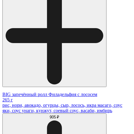
BIG запечённый ролл Филадельфия с лососем
265 г
рис, нори, авокадо, огурцы, сыр, лосось, икра масаго, соус
яки, соус унаги, кунжут, соевый соус, васаби, имбирь
905 ₽