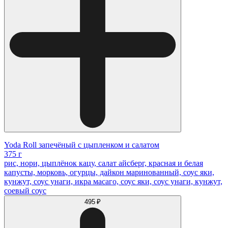
Yoda Roll запечёный с цыпленком и салатом
375 г
рис, нори, цыплёнок кацу, салат айсберг, красная и белая
капусты, морковь, огурцы, дайкон маринованный, соус яки,
кунжут, соус унаги, икра масаго, соус яки, соус унаги, кунжут,
соевый соус
495 ₽