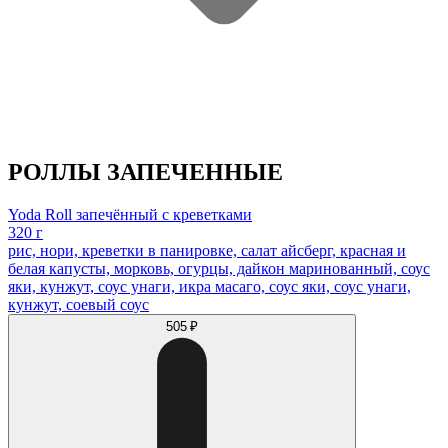
РОЛЛЫ ЗАПЕЧЕННЫЕ
Yoda Roll запечённый с креветками
320 г
рис, нори, креветки в панировке, салат айсберг, красная и
белая капусты, морковь, огурцы, дайкон маринованный, соус
яки, кунжут, соус унаги, икра масаго, соус яки, соус унаги,
кунжут, соевый соус
505 ₽