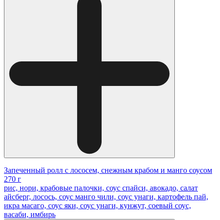
Запеченный ролл с лососем, снежным крабом и манго соусом
270 г
рис, нори, крабовые палочки, соус спайси, авокадо, салат
айсберг, лосось, соус манго чили, соус унаги, картофель пай,
икра масаго, соус яки, соус унаги, кунжут, соевый соус,
васаби, имбирь