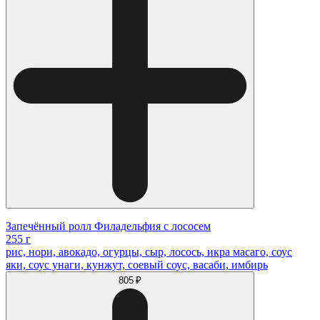
Запечённый ролл Филадельфия с лососем
255 г
рис, нори, авокадо, огурцы, сыр, лосось, икра масаго, соус
яки, соус унаги, кунжут, соевый соус, васаби, имбирь
805 ₽