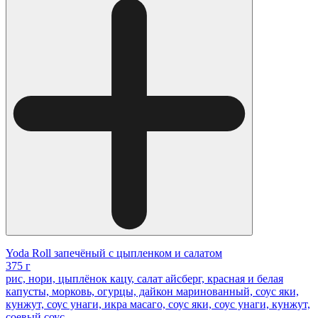
Yoda Roll запечёный с цыпленком и салатом
375 г
рис, нори, цыплёнок кацу, салат айсберг, красная и белая
капусты, морковь, огурцы, дайкон маринованный, соус яки,
кунжут, соус унаги, икра масаго, соус яки, соус унаги, кунжут,
соевый соус