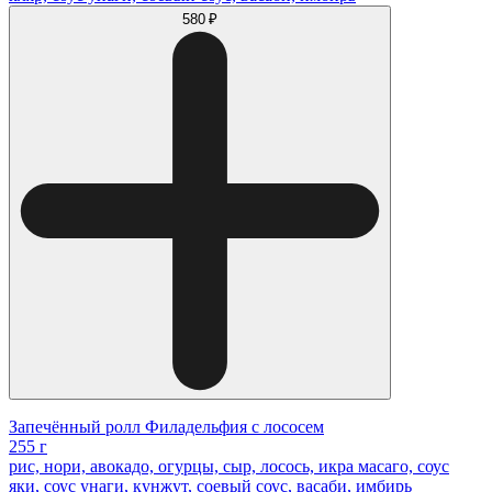
580 ₽
Запечённый ролл Филадельфия с лососем
255 г
рис, нори, авокадо, огурцы, сыр, лосось, икра масаго, соус
яки, соус унаги, кунжут, соевый соус, васаби, имбирь