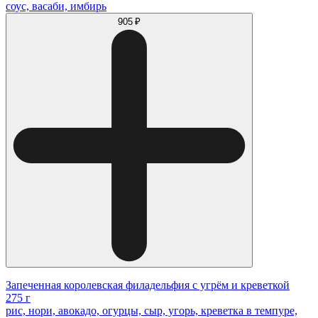
соус, васаби, имбирь
905 ₽
Запеченная королевская филадельфия с угрём и креветкой
275 г
рис, нори, авокадо, огурцы, сыр, угорь, креветка в темпуре,