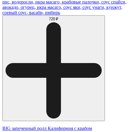
рис, водоросли, икра масаго, крабовые палочки, соус спайси,
авокадо, огурец, икра масаго, соус яки, соус унаги, кунжут,
соевый соус, васаби, имбирь
720 ₽
BIG запеченный ролл Калифорния с крабом