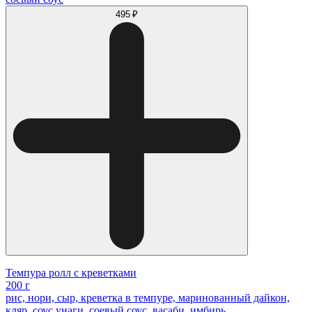
495 ₽
Темпура ролл с креветками
200 г
рис, нори, сыр, креветка в темпуре, маринованный дайкон,
кляр, соус унаги, соевый соус, васаби, имбирь