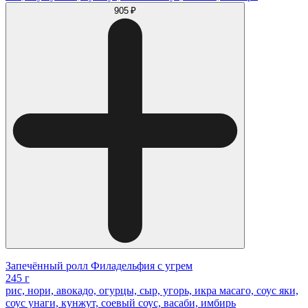
905 ₽
Запечённый ролл Филадельфия с угрем
245 г
рис, нори, авокадо, огурцы, сыр, угорь, икра масаго, соус яки,
соус унаги, кунжут, соевый соус, васаби, имбирь