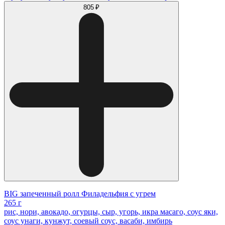
805 ₽
BIG запеченный ролл Филадельфия с угрем
265 г
рис, нори, авокадо, огурцы, сыр, угорь, икра масаго, соус яки,
соус унаги, кунжут, соевый соус, васаби, имбирь