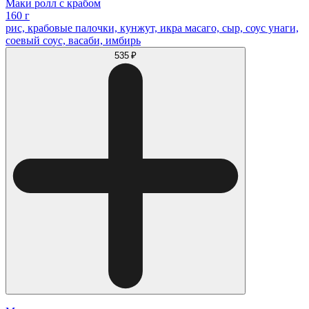
Маки ролл с крабом
160 г
рис, крабовые палочки, кунжут, икра масаго, сыр, соус унаги,
соевый соус, васаби, имбирь
535 ₽