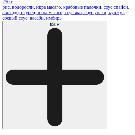
250 г
рис, водоросли, икра масаго, крабовые палочки, соус спайси,
авокадо, огурец, икра масаго, соус яки, соус унаги, кунжут,
соевый соус, васаби, имбирь
830 ₽