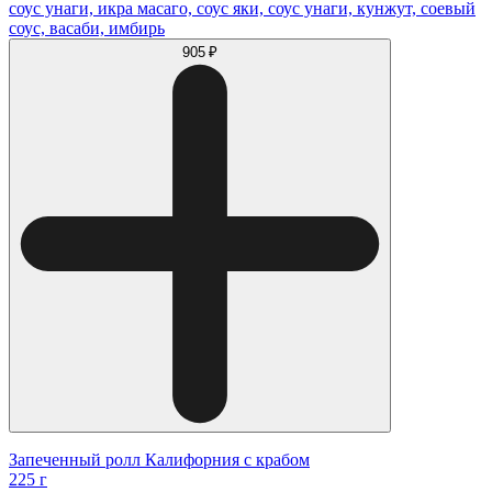
соус унаги, икра масаго, соус яки, соус унаги, кунжут, соевый
соус, васаби, имбирь
905 ₽
Запеченный ролл Калифорния с крабом
225 г