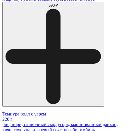
590 ₽
Темпура ролл с угрем
220 г
рис, нори, сливочный сыр, угорь, маринованный дайкон,
кляр, соус унаги, соевый соус, васаби, имбирь