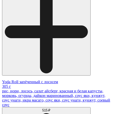
Yoda Roll запёченный с лососем
305 г
рис, нори, лосось, салат айсберг, красная и белая капусты,
морковь, огурцы, дайкон маринованный, соус яки, кунжут,
соус унаги, икра масаго, соус яки, соус унаги, кунжут, соевый
соус
515 ₽