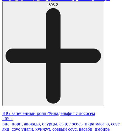
805 ₽
BIG запечённый ролл Филадельфия с лососем
265 г
рис, нори, авокадо, огурцы, сыр, лосось, икра масаго, соус
яки, соус унаги, кунжут, соевый соус, васаби, имбирь