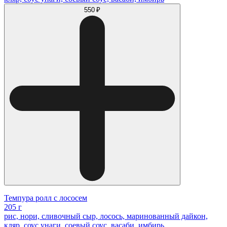
550 ₽
Темпура ролл с лососем
205 г
рис, нори, сливочный сыр, лосось, маринованный дайкон,
кляр, соус унаги, соевый соус, васаби, имбирь