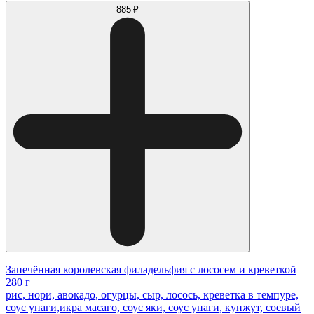
885 ₽
Запечённая королевская филадельфия с лососем и креветкой
280 г
рис, нори, авокадо, огурцы, сыр, лосось, креветка в темпуре,
соус унаги,икра масаго, соус яки, соус унаги, кунжут, соевый