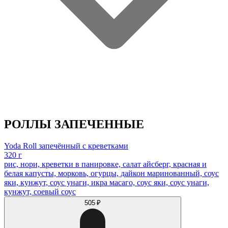
РОЛЛЫ ЗАПЕЧЕННЫЕ
Yoda Roll запечённый с креветками
320 г
рис, нори, креветки в панировке, салат айсберг, красная и
белая капусты, морковь, огурцы, дайкон маринованный, соус
яки, кунжут, соус унаги, икра масаго, соус яки, соус унаги,
кунжут, соевый соус
505 ₽