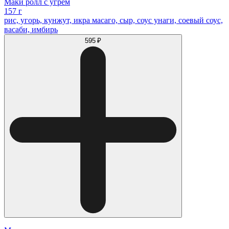
Маки ролл с угрем
157 г
рис, угорь, кунжут, икра масаго, сыр, соус унаги, соевый соус,
васаби, имбирь
595 ₽