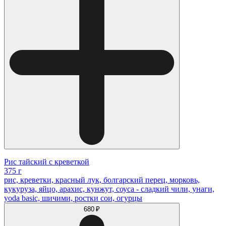
Рис тайский с креветкой
375 г
рис, креветки, красный лук, болгарский перец, морковь,
кукуруза, яйцо, арахис, кунжут, соуса - сладкий чили, унаги,
yoda basic, шичими, ростки сои, огурцы
680 ₽