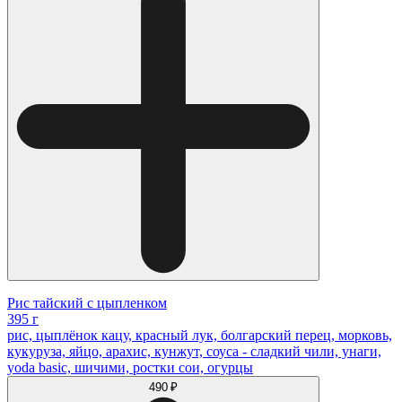
Рис тайский с цыпленком
395 г
рис, цыплёнок кацу, красный лук, болгарский перец, морковь,
кукуруза, яйцо, арахис, кунжут, соуса - сладкий чили, унаги,
yoda basic, шичими, ростки сои, огурцы
490 ₽