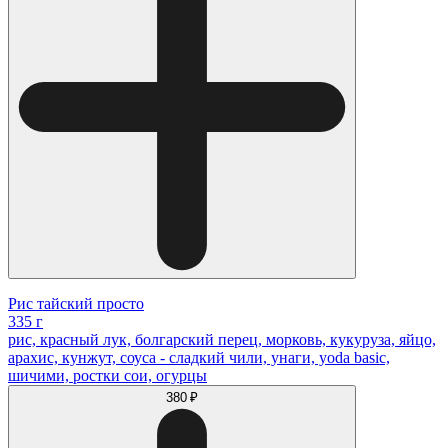
Рис тайский просто
335 г
рис, красный лук, болгарский перец, морковь, кукуруза, яйцо,
арахис, кунжут, соуса - сладкий чили, унаги, yoda basic,
шичими, ростки сои, огурцы
380 ₽