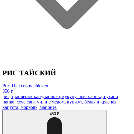
РИС ТАЙСКИЙ
Рис Thai crispy chicken
350 г
рис, цыплёнок кацу, молоко, кукурузные хлопья, сухари
панко, соус свит чили с медом, кунжут, белая и красная
капуста, морковь, майонез
450 ₽